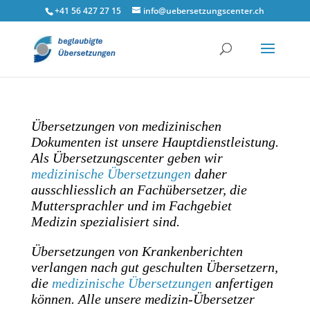
google-site-verification=y38nzQ4of1tUwdoSVDbeRymK1YorhSCiA1
+41 56 427 27 15
info@uebersetzungscenter.ch
Übersetzungen von medizinischen
Dokumenten ist unsere Hauptdienstleistung.
Als Übersetzungscenter geben wir
medizinische Übersetzungen
daher
ausschliesslich an Fachübersetzer, die
Muttersprachler und im Fachgebiet
Medizin spezialisiert sind.
Übersetzungen von Krankenberichten
verlangen nach gut geschulten Übersetzern,
die
medizinische Übersetzungen
anfertigen
können. Alle unsere medizin-Übersetzer