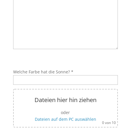
Bitte lasse dieses Feld leer.
Bitte lasse dieses Feld leer.
Welche Farbe hat die Sonne? *
Dateien hier hin ziehen
oder
Dateien auf dem PC auswählen
0
von 10