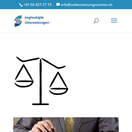
google-site-verification=y38nzQ4of1tUwdoSVDbeRymK1YorhSCiA1
+41 56 427 27 15
info@uebersetzungscenter.ch